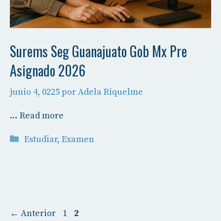
Surems Seg Guanajuato Gob Mx Pre
Asignado 2026
junio 4, 0225
por
Adela Riquelme
…
Read more
Categorías
Estudiar
,
Examen
Página
Página
←
Anterior
1
2