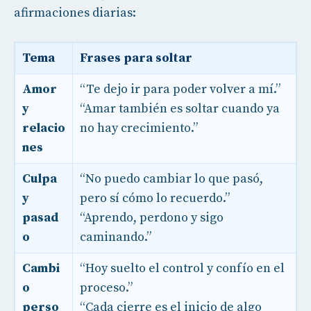
afirmaciones diarias:
Tema
Frases para soltar
Amor
“Te dejo ir para poder volver a mí.”
y
“Amar también es soltar cuando ya
relacio
no hay crecimiento.”
nes
Culpa
“No puedo cambiar lo que pasó,
y
pero sí cómo lo recuerdo.”
pasad
“Aprendo, perdono y sigo
o
caminando.”
Cambi
“Hoy suelto el control y confío en el
o
proceso.”
perso
“Cada cierre es el inicio de algo