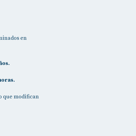
rminados en
ños.
horas.
vo que modifican