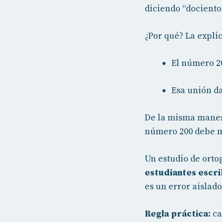
diciendo “dociento
¿Por qué? La expli
El número 2
Esa unión d
De la misma manera
número 200 debe ma
Un estudio de orto
estudiantes escr
es un error aislad
Regla práctica:
ca