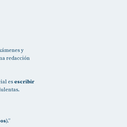
exámenes y
una redacción
ial es
escribir
dulentas.
ros
).”