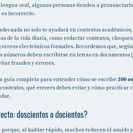
a lengua oral, algunas personas tienden a pronunciar
l es incorrecto.
adecuada no solo te ayudará en contextos académicos,
cas de la vida diaria, como redactar contratos, cheque
o correos electrónicos formales. Recordemos que, segú
los números deben escribirse en letras en documentos j
itar fraudes y errores.
 tu guía completa para entender cómo se escribe
200 en
s contextos, qué errores debes evitar y cómo practicar 
udar.
recto: doscientos o docientos?
 porque, al hablar rápido, muchos reducen el sonido 