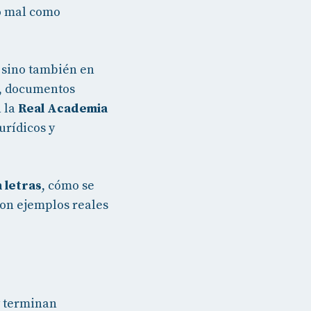
lo mal como
 sino también en
s, documentos
n la
Real Academia
urídicos y
 letras
, cómo se
con ejemplos reales
y terminan