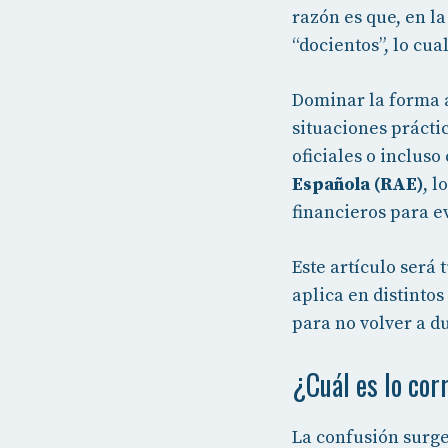
razón es que, en l
“docientos”, lo cua
Dominar la forma 
situaciones prácti
oficiales o inclus
Española (RAE)
, 
financieros para ev
Este artículo será
aplica en distinto
para no volver a d
¿Cuál es lo cor
La confusión surge