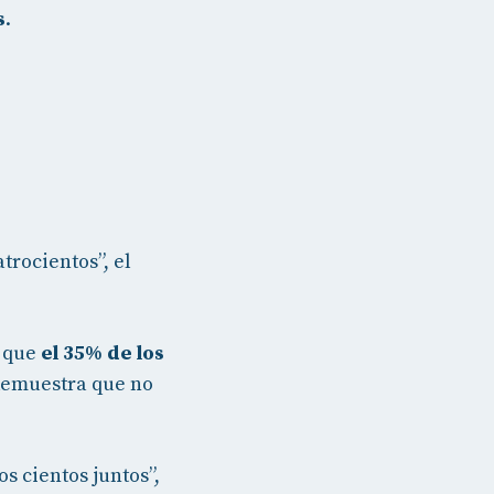
s
.
trocientos”, el
ó que
el 35% de los
 demuestra que no
s cientos juntos”,