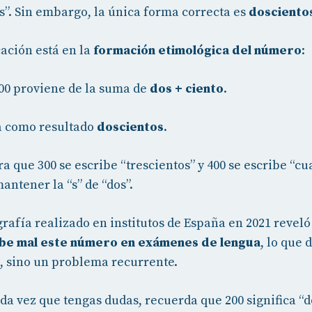
s”. Sin embargo, la única forma correcta es
dosciento
cación está en la
formación etimológica del número
:
00 proviene de la suma de
dos + ciento
.
a como resultado
doscientos
.
 que 300 se escribe “trescientos” y 400 se escribe “cua
ntener la “s” de “dos”.
grafía realizado en institutos de España en 2021 revel
ibe mal este número en exámenes de lengua
, lo que
o, sino un problema recurrente.
da vez que tengas dudas, recuerda que 200 significa “do