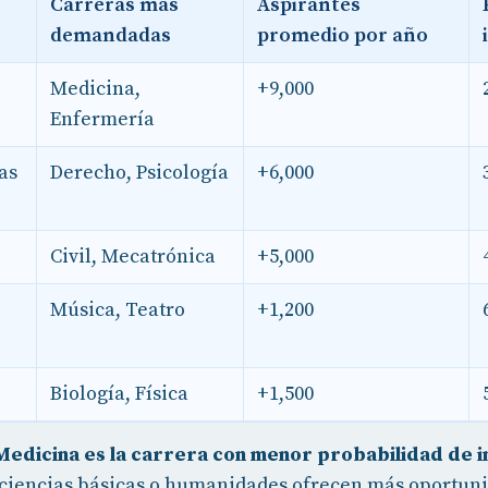
Carreras más
Aspirantes
demandadas
promedio por año
Medicina,
+9,000
Enfermería
as
Derecho, Psicología
+6,000
Civil, Mecatrónica
+5,000
Música, Teatro
+1,200
Biología, Física
+1,500
Medicina es la carrera con menor probabilidad de 
ciencias básicas o humanidades ofrecen más oportun