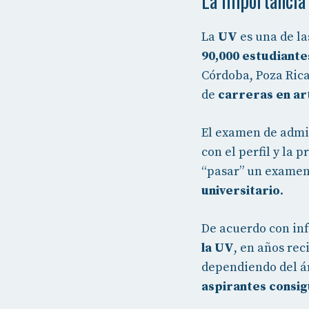
La importancia
La
UV
es una de l
90,000 estudiante
Córdoba, Poza Rica
de
carreras en art
El examen de admi
con el perfil y la 
“pasar” un examen
universitario
.
De acuerdo con in
la UV
, en años rec
dependiendo del ár
aspirantes consig