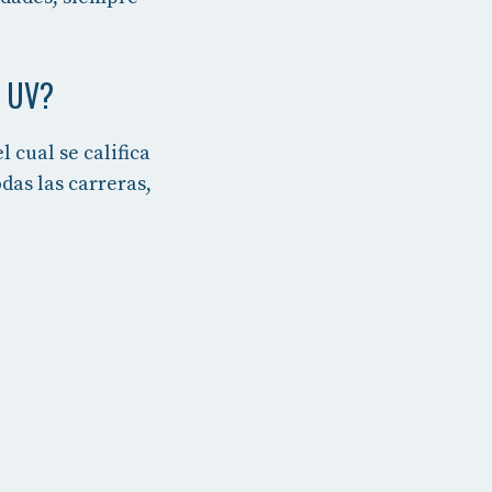
n UV?
el cual se califica
odas las carreras,