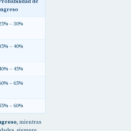
Probabilidad de
ingreso
25% – 30%
35% – 40%
40% – 45%
60% – 65%
55% – 60%
ingreso
, mientras
idades, siempre