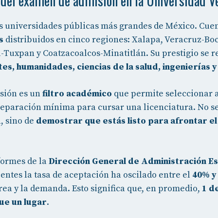
 del examen de admisión en la Universidad V
as universidades públicas más grandes de México. Cue
s
distribuidos en cinco regiones: Xalapa, Veracruz-Boc
-Tuxpan y Coatzacoalcos-Minatitlán. Su prestigio se re
es, humanidades, ciencias de la salud, ingenierías y
sión es un
filtro académico
que permite seleccionar 
preparación mínima para cursar una licenciatura. No se
, sino de
demostrar que estás listo para afrontar el
formes de la
Dirección General de Administración E
ientes la tasa de aceptación ha oscilado entre el
40% y
ea y la demanda. Esto significa que, en promedio,
1 d
ue un lugar
.