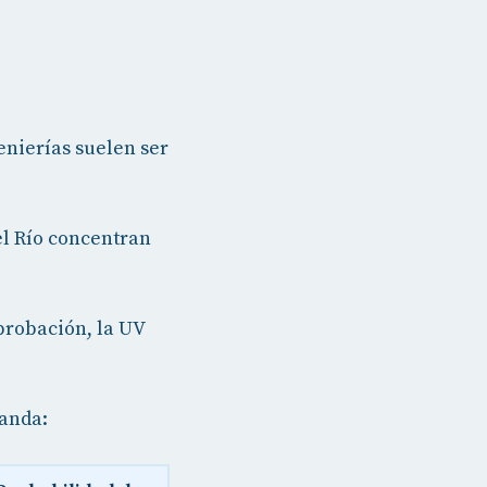
nierías suelen ser
l Río concentran
probación, la UV
anda: