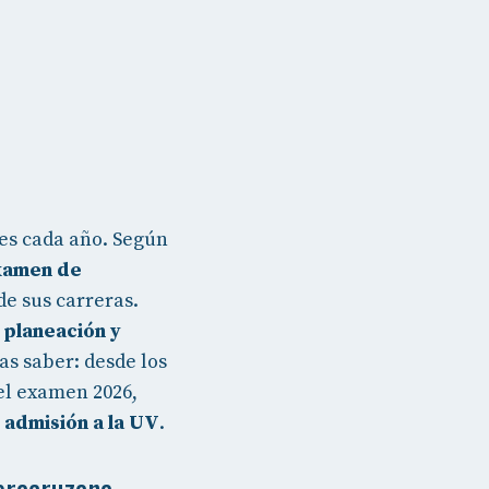
nes cada año. Según
examen de
de sus carreras.
, planeación y
as saber: desde los
el examen 2026,
 admisión a la UV
.