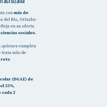
eracruzana
nta con
más de
a del Río, Orizaba-
fleja en su oferta
 ciencias sociales
.
a quienes cumplen
 trata solo de
 reto
scolar (DGAE) de
 el 55%
,
e cada 2