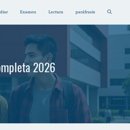
diar
Examen
Lectura
paráfrasis
completa 2026