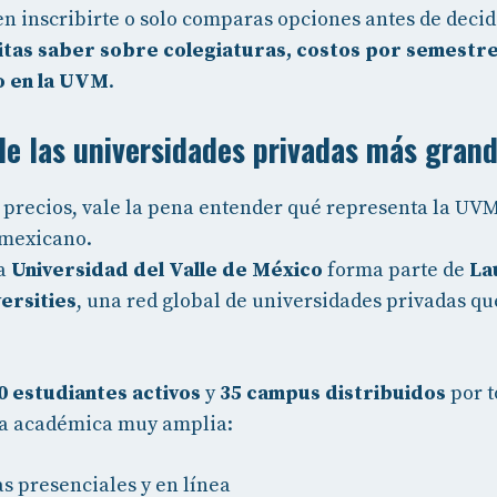
n inscribirte o solo comparas opciones antes de decidi
itas saber sobre colegiaturas, costos por semestre
o en la UVM
.
e las universidades privadas más gran
 precios, vale la pena entender qué representa la UVM
 mexicano.
la
Universidad del Valle de México
forma parte de
La
ersities
, una red global de universidades privadas q
0 estudiantes activos
y
35 campus distribuidos
por t
a académica muy amplia:
s presenciales y en línea