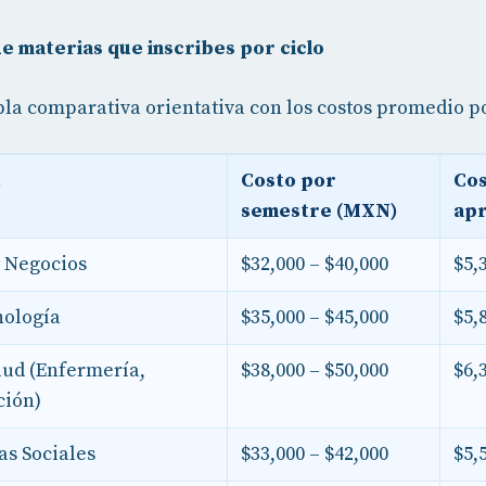
e materias que inscribes por ciclo
bla comparativa orientativa con los costos promedio p
Costo por
Cos
semestre (MXN)
ap
y Negocios
$32,000 – $40,000
$5,
nología
$35,000 – $45,000
$5,
alud (Enfermería,
$38,000 – $50,000
$6,
ción)
as Sociales
$33,000 – $42,000
$5,