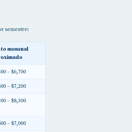
or semestre:
to mensual
roximado
300 – $6,700
800 – $7,200
300 – $8,300
500 – $7,000