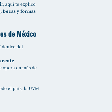
r, aquí te explico
, becas y formas
des de México
 dentro del
ureate
ue opera en más de
odo el país, la UVM